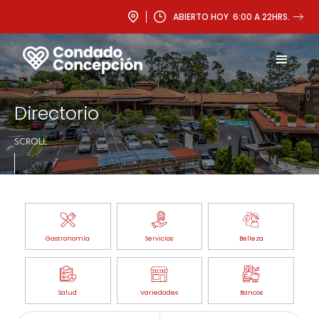
ABIERTO HOY 6:00 A 22HRS.
Directorio
SCROLL
Gastronomía
Servicios
Belleza
Salud
Variedades
Bancos