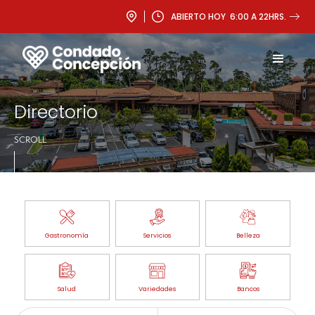
ABIERTO HOY 6:00 A 22HRS.
Directorio
SCROLL
Gastronomía
Servicios
Belleza
Salud
Variedades
Bancos